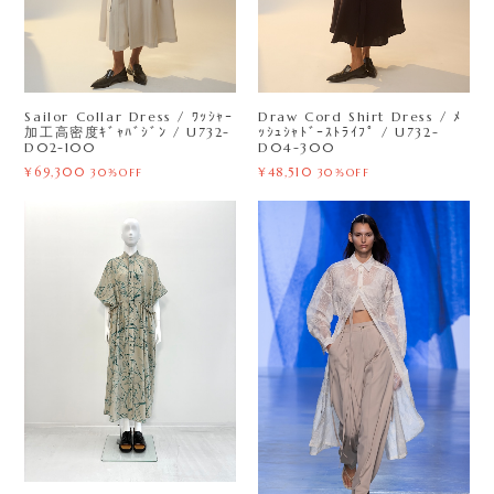
Sailor Collar Dress / ﾜｯｼｬｰ
Draw Cord Shirt Dress / ﾒ
加工高密度ｷﾞｬﾊﾞｼﾞﾝ / U732-
ｯｼｭｼｬﾄﾞｰｽﾄﾗｲﾌﾟ / U732-
D02-100
D04-300
¥69,300
¥48,510
30%OFF
30%OFF