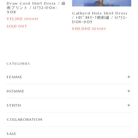
Draw Cord Shirt Dress / 線
画プリント / U732-D04-
908
Gatherd Hole Shirt Dress
/ ﾄﾛﾋﾟｶﾙﾘｰﾌ柄刺繍 / U732-
¥52,360
30%OFF
D06-905
SOLD OUT
¥60,060
30%OFF
CATEGORIES
FEMME
HOMME
SYNTH
COLLABORATION
SALE