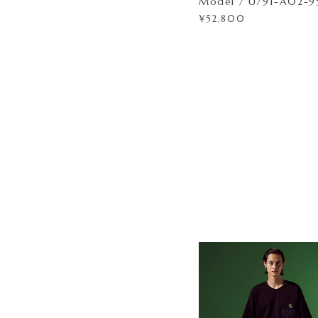
Model / U791-A02-9
¥52,800