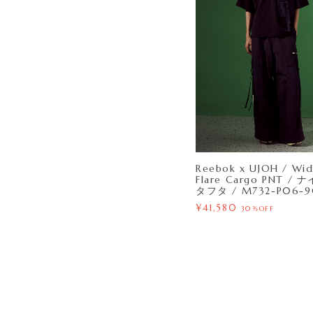
Reebok x UJOH / Wi
Flare Cargo PNT /
タフタ / M732-P06-9
¥41,580
30%OFF