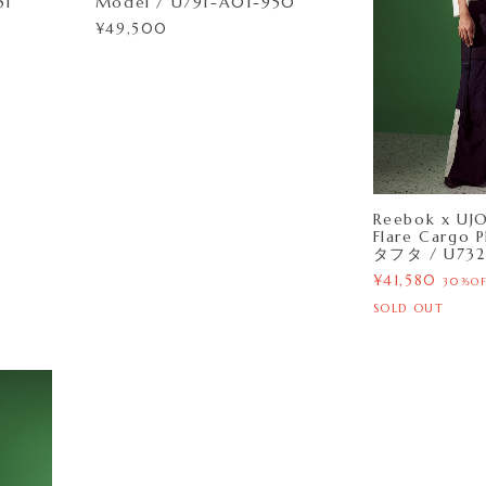
51
Model / U791-A01-950
¥49,500
Reebok x UJ
Flare Cargo
タフタ / U732
¥41,580
30%O
SOLD OUT