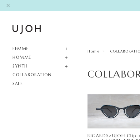
FEMME
Home
COLLABORATI
HOMME
SYNTH
COLLABO
COLLABORATION
SALE
RIGARDS×UJOH Clip-