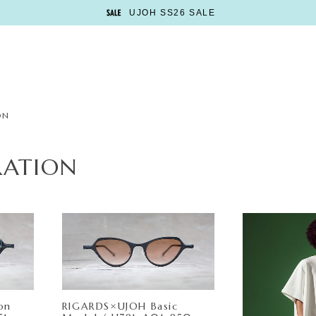
UJOH SS26 SALE
ON
RATION
on
RIGARDS×UJOH Basic