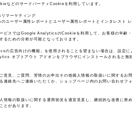
k CookieなどのサードパーティCookieを利用しています。
yticsリマーケティング
alyticsのユーザー属性レポートとユーザー属性レポートとインタレスト 
ビスではGoogle AnalyticsのCookieを利用して、お客様
するための分析が可能となっております。
nalyticsの広告向けの機能」を使用されることを望まない場合は、
Analytics オプトアウト アドオンをブラウザにインストールされる
ご意見、ご質問、苦情のお申出その他個人情報の取扱いに関するお
る連絡先へご連絡いただくか、ショップページ内のお問い合わせフ
人情報の取扱いに関する運用状況を適宜見直し、継続的な改善に努
ことがあります。