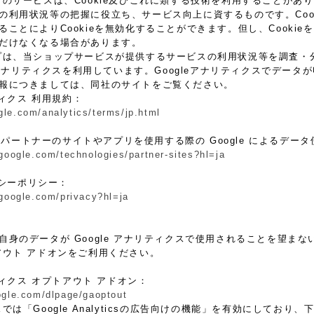
プのサービスは、Cookie及びこれに類する技術を利用することが
の利用状況等の把握に役立ち、サービス向上に資するものです。Coo
ることによりCookieを無効化することができます。但し、Cooki
だけなくなる場合があります。
プは、当ショップサービスが提供するサービスの利用状況等を調査・分析す
e アナリティクスを利用しています。Googleアナリティクスでデータ
報につきましては、同社のサイトをご覧ください。
ティクス 利用規約：
gle.com/analytics/terms/jp.html
le パートナーのサイトやアプリを使用する際の Google によるデー
.google.com/technologies/partner-sites?hl=ja
イバシーポリシー：
.google.com/privacy?hl=ja
身のデータが Google アナリティクスで使用されることを望まない場合
アウト アドオンをご利用ください。
リティクス オプトアウト アドオン：
oogle.com/dlpage/gaoptout
では「Google Analyticsの広告向けの機能」を有効にしてお