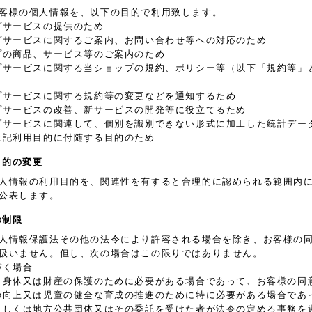
客様の個人情報を、以下の目的で利用致します。
プサービスの提供のため
プサービスに関するご案内、お問い合わせ等への対応のため
プの商品、サービス等のご案内のため
プサービスに関する当ショップの規約、ポリシー等（以下「規約等」
プサービスに関する規約等の変更などを通知するため
プサービスの改善、新サービスの開発等に役立てるため
プサービスに関連して、個別を識別できない形式に加工した統計デー
上記利用目的に付随する目的のため
目的の変更
人情報の利用目的を、関連性を有すると合理的に認められる範囲内
公表します。
の制限
人情報保護法その他の法令により許容される場合を除き、お客様の
扱いません。但し、次の場合はこの限りではありません。
づく場合
、身体又は財産の保護のために必要がある場合であって、お客様の同
の向上又は児童の健全な育成の推進のために特に必要がある場合であ
もしくは地方公共団体又はその委託を受けた者が法令の定める事務を