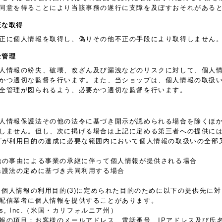
同意を得ることにより当該事務の遂行に支障を及ぼすおそれがある
正な取得
正に個人情報を取得し、偽りその他不正の手段により取得しません
全管理
人情報の紛失、破壊、改ざん及び漏洩などのリスクに対して、個人
かつ適切な監督を行います。また、当ショップは、個人情報の取扱
全管理が図られるよう、必要かつ適切な監督を行います。
人情報保護法その他の法令に基づき開示が認められる場合を除くほ
しません。但し、次に掲げる場合は上記に定める第三者への提供に
プが利用目的の達成に必要な範囲内において個人情報の取扱いの全部
他の事由による事業の承継に伴って個人情報が提供される場合
保護法の定めに基づき共同利用する場合
. 個人情報の利用目的(3)に定められた目的のために以下の提供先
配信業者に個人情報を提供することがあります。
forms, Inc.（米国・カリフォルニア州）
報の項目：お客様のメールアドレス、電話番号、IPアドレス及び氏