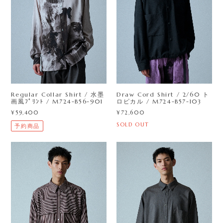
Draw Cord Shirt / 2/60 ト
Regular Collar Shirt / 水墨
ロピカル / M724-B57-103
画風ﾌﾟﾘﾝﾄ / M724-B56-901
¥72,600
¥59,400
SOLD OUT
予約商品