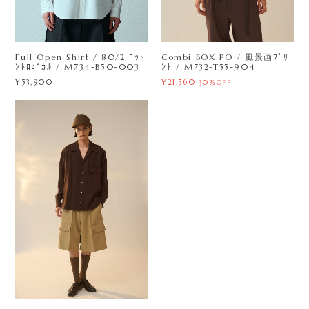
Full Open Shirt / 80/2 ｺｯﾄ
Combi BOX PO / 風景画ﾌﾟﾘ
ﾝﾄﾛﾋﾟｶﾙ / M734-B50-003
ﾝﾄ / M732-T55-904
¥53,900
¥21,560
30%OFF