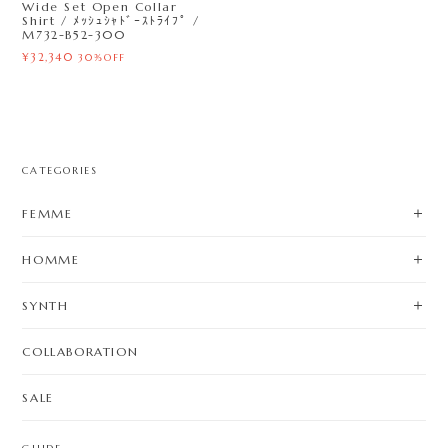
Wide Set Open Collar
Shirt / ﾒｯｼｭｼｬﾄﾞｰｽﾄﾗｲﾌﾟ /
M732-B52-300
¥32,340
30%OFF
CATEGORIES
FEMME
HOMME
SYNTH
COLLABORATION
SALE