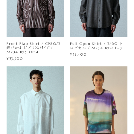
Front Flap Shirt / CP80/2
Full Open Shirt / 2/60 ト
綿/ﾘﾖｾﾙ ﾎﾟﾌﾟﾘﾝｽﾄﾗｲﾌﾟ/
ロピカル / M734-B50-103
M734-B55-004
¥59,400
¥53,900