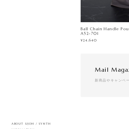
Ball Chain Handle Po
A52-701
¥24,640
Mail Maga
新商品やキャンペ
ABOUT UJOH / SYNTH