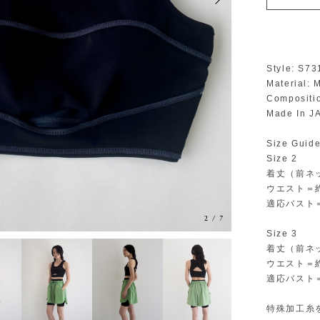
Style: S7
Material: 
Compositi
Made In J
Size Guid
Size 2
着丈（前ネッ
ウエスト＝約
適応バスト＝
2
/
7
Size 3
着丈（前ネ
ウエスト＝約
適応バスト＝
特殊加⼯⽷