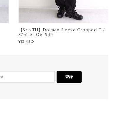
【SYNTH】Dolman Sleeve Cropped T /
S731-ST06-935
¥18,480
登録