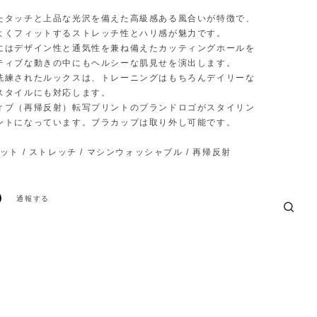
たタッチと上品な光沢を備えた⾼級感ある⾵合いが特徴で、
よくフィットするストレッチ性とハリ感が魅⼒です。
にはデザイン性と通気性を兼ね備えたカッティングホールを
ティブな動きの中にもヘルシーな肌⾒せを演出します。
洗練されたルックスは、トレーニングはもちろんデイリーな
スタイルにも対応します。
ィブ（再帰反射）転写プリントのブランドロゴがスタイリン
ントになっています。ブラカップは取り外し可能です。
ット / ストレッチ / マシンウォッシャブル / 再帰反射
通報する