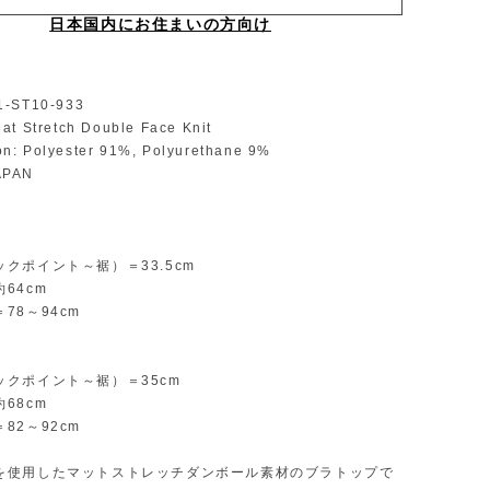
日本国内にお住まいの方向け
31-ST10-933
Mat Stretch Double Face Knit
on: Polyester 91%, Polyurethane 9%
APAN
e
クポイント～裾）＝33.5cm
64cm
78～94cm
ックポイント～裾）＝35cm
68cm
82～92cm
を使⽤したマットストレッチダンボール素材のブラトップで