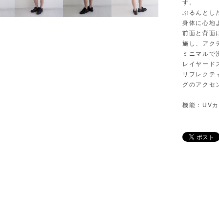
す。
ぷるんとし
⾝体に⼼地
前⾯と背⾯
施し、アク
ミニマルで
レイヤード
リフレクテ
グのアクセ
機能：UVカ