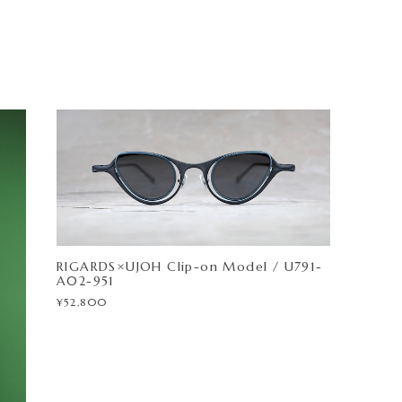
RIGARDS×UJOH Clip-on Model / U791-
A02-951
¥52,800