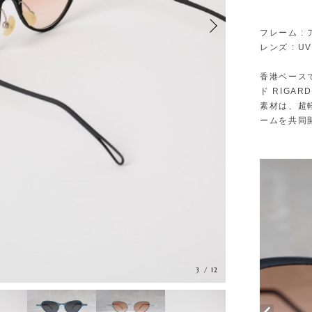
フレーム :
レンズ : 
香港ベース
ド RIGA
素材は、超
ームを共同
3
/
12