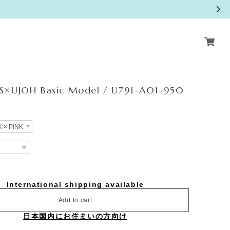
S×UJOH Basic Model / U791-A01-950
International shipping available
Add to cart
日本国内にお住まいの方向け