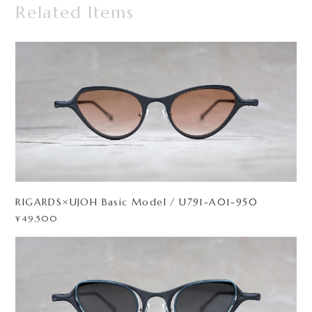
Related Items
RIGARDS×UJOH Basic Model / U791-A01-950
¥49,500