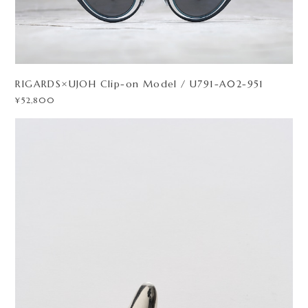
RIGARDS×UJOH Clip-on Model / U791-A02-951
¥52,800