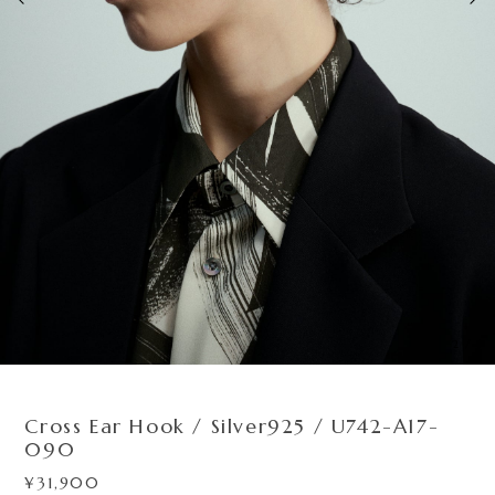
2
/
5
Cross Ear Hook / Silver925 / U742-A17-
090
¥31,900