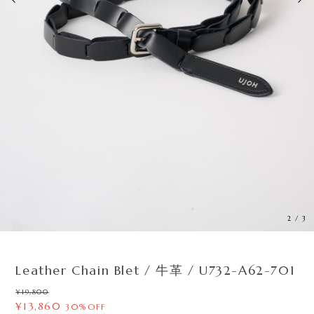
2
/
3
Leather Chain Blet / 牛革 / U732-A62-701
¥19,800
¥13,860
30%OFF