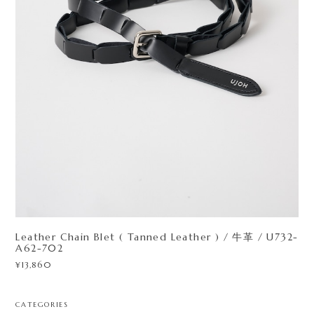
Leather Chain Blet ( Tanned Leather ) / 牛革 / U732-
A62-702
¥13,860
CATEGORIES