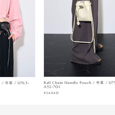
Ball Chain Handle Pouch / 牛革 / U7
牛革 / U763-
A52-701
¥24,640