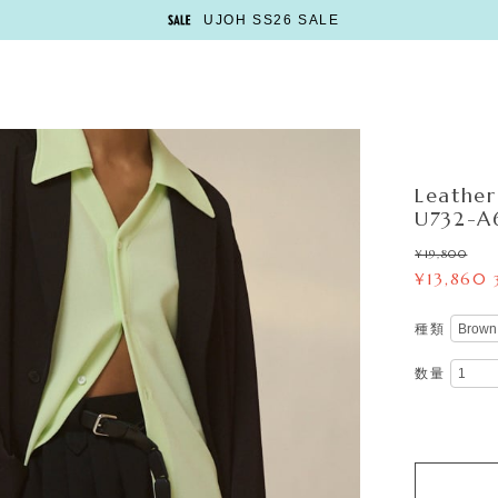
UJOH SS26 SALE
Leather
U732-A
¥19,800
¥13,860
種類
数量