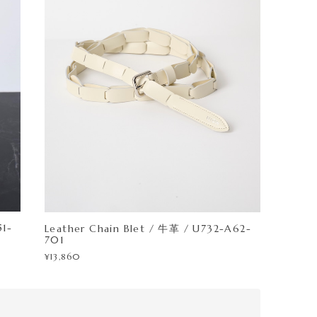
51-
Leather Chain Blet / 牛革 / U732-A62-
701
¥13,860