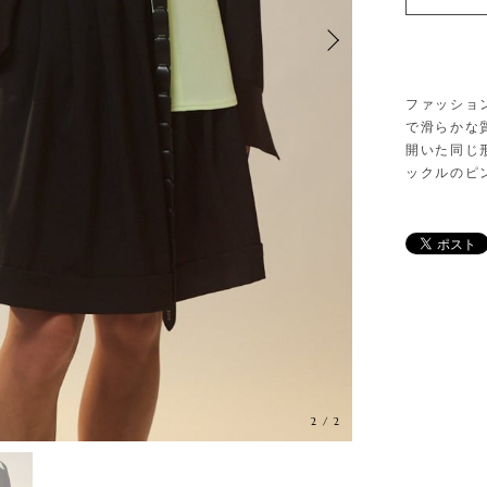
ファッショ
で滑らかな
開いた同じ
ックルのピ
2
/
2