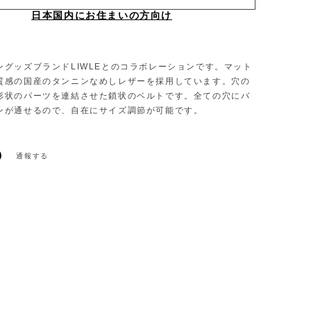
日本国内にお住まいの方向け
ングッズブランドLIWLEとのコラボレーションです。マット
質感の国産のタンニンなめしレザーを採⽤しています。⽳の
形状のパーツを連結させた鎖状のベルトです。全ての⽳にバ
ンが通せるので、⾃在にサイズ調節が可能です。
通報する